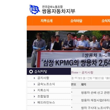
Home
> 공지사항
공지사항
466
24
1
금속노조소식
지회소식
쌍용차 손배 선고 관련
*
조합일정
쌍용차 재정사업(대리
*
헤드라인뉴스
쌍차 구사대 노조사무실 
*