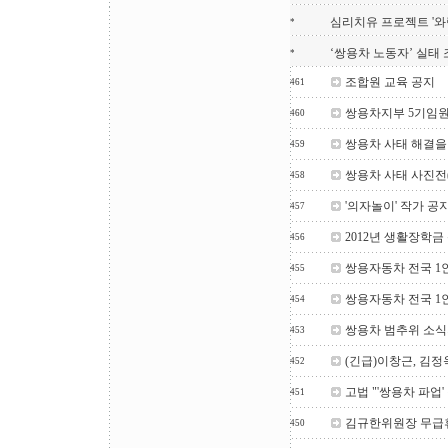
심리치유 프로젝트 '와
*
‘쌍용차 노동자’ 실태
*
조합원 교육 공지
461
쌍용차지부 5기임
460
쌍용차 사태 해결을
459
쌍용차 사태 사진전
458
'의자놀이' 작가 
457
2012년 생활장학금
456
쌍용자동차 전국 1
455
쌍용자동차 전국 1
454
쌍용차 범추위 소식지(
453
(긴급)이창근, 김
452
고법 "'쌍용차 파업
451
김규한위원장 무급
450