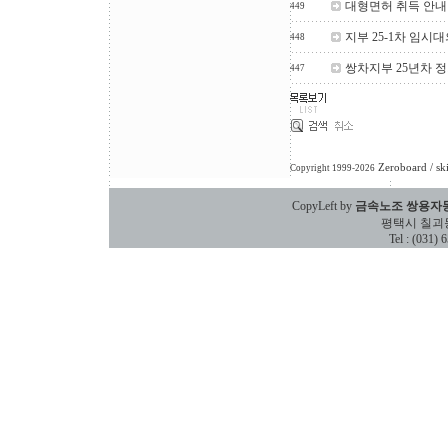
대형면허 취득 안내
449
지부 25-1차 임시
448
쌍차지부 25년차 
447
Zeroboard
/ sk
Copyright 1999-2026
CopyLeft by
금속노조 쌍용자
평택시 칠괴동 588
Tel : (031)