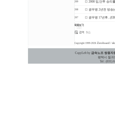
2008 임,단투 승
209
광우병 2년전 방송(e
208
광우병 17년후...(
207
Zeroboard
/ sk
Copyright 1999-2026
CopyLeft by
금속노조 쌍용자
평택시 칠괴동 588
Tel : (031)