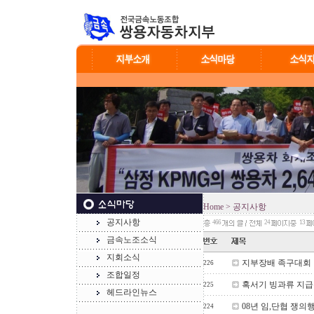
Home
> 공지사항
공지사항
466
24
13
금속노조소식
지회소식
지부장배 족구대회
226
조합일정
혹서기 빙과류 지급
225
헤드라인뉴스
08년 임,단협 쟁
224