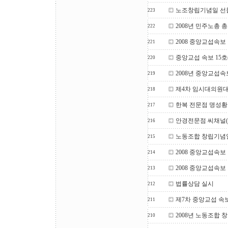
노조창립기념일 선물
223
2008년 민주노총 
222
2008 중앙교섭속보
221
중앙교섭 속보 15호
220
2008년 중앙교섭속
219
제4차 임시대의원대
218
한복 전문점 명성
217
안경전문점 씨채널
216
노동조합 창립기념
215
2008 중앙교섭속보
214
2008 중앙교섭속보 
213
법률상담 실시
212
제7차 중앙교섭 속
211
2008년 노동조합
210