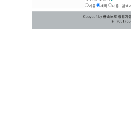
이름
제목
내용
검색
CopyLeft by
금속노조 쌍용자
Tel : (031) 6