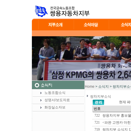
Home
> 소식지 > 쌍차지부소
노동조합소식
쌍차지부소식
성명서/보도자료
현재 페
화장실소자보
번호
722
쌍용차지부 홍보물 
721
<파완 고엔카 마
719
쌍차지부 소식지 12