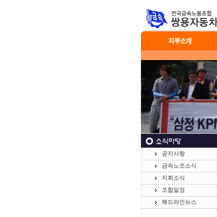
공지사항
금속노조소식
지회소식
조합일정
헤드라인뉴스