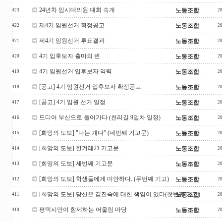
24년차 임시대의원 대회 속개
노동조합
423
2
제4기 임원선거 확정공고
노동조합
422
2
제4기 임원선거 투표결과
노동조합
421
2
4기 입후보자 출마의 변
노동조합
420
2
4기 임원선거 입후보자 약력
노동조합
419
2
[공고] 4기 임원선거 입후보자 확정공고
노동조합
418
2
[공고] 4기 임원 선거 일정
노동조합
417
2
드디어 부산으로 들어가다 (천리길 9일차 일정)
노동조합
416
2
[희망의 도보] "나는 개다" (네번째 기고문)
노동조합
415
2
[희망의 도보] 한겨레21 기고문
노동조합
414
2
[희망의 도보] 세번째 기고문
노동조합
413
2
[희망의 도보] 학생들에게 미안하다. (두번째 기고)
노동조합
412
2
[희망의 도보] 당신은 김진숙에 대한 책임이 있다(첫번째 기고)
노동조합
411
2
평택시민이 함께하는 어울림 마당
노동조합
410
2