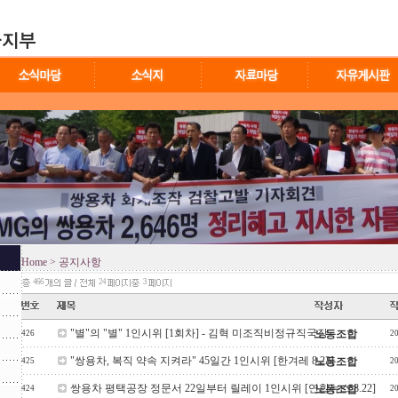
Home
> 공지사항
466
24
3
"별"의 "별" 1인시위 [1회차] - 김혁 미조직비정규직국장
노동조합
426
2
"쌍용차, 복직 약속 지켜라" 45일간 1인시위 [한겨레 8.22]
노동조합
425
2
쌍용차 평택공장 정문서 22일부터 릴레이 1인시위 [연합뉴스 8.22]
노동조합
424
2