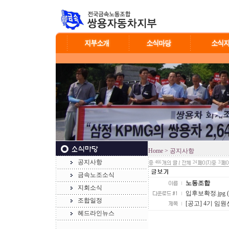
Home
> 공지사항
공지사항
466
24
3
금속노조소식
노동조합
지회소식
입후보확정.jpg (6
조합일정
[공고] 4기 임
헤드라인뉴스