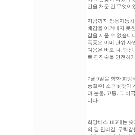
간을 채운 건 무엇이
지금까지 쌍용자동차 
배감을 이겨내지 못한다
감을 지울 수 없습니
폭풍은 이미 단위 사
다음은 바로 나, 당신
로 김진숙을 안전하게
7월 9일을 향한 희
풍질주! 소금꽃찾아 
과 눈물, 고통, 그 
니다.
희망버스 185대는 숫
의 길 천리길. 무력감