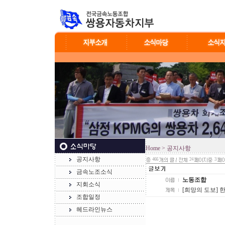
Home
> 공지사항
공지사항
466
24
3
금속노조소식
노동조합
지회소식
[희망의 도보] 
조합일정
헤드라인뉴스