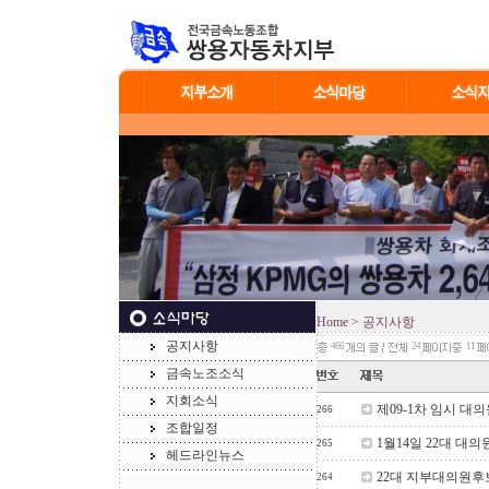
Home
> 공지사항
공지사항
466
24
11
금속노조소식
지회소식
제09-1차 임시 대
266
조합일정
1월14일 22대 대
265
헤드라인뉴스
22대 지부대의원
264