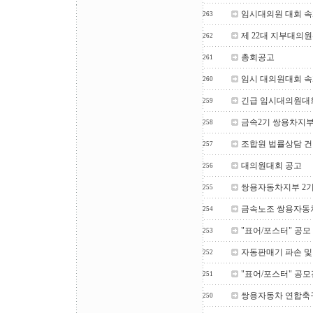
임시대의원 대회 속
263
제 22대 지부대의
262
총회공고
261
임시 대의원대회 속
260
긴급 임시대의원대
259
금속2기 쌍용차지부
258
조합원 법률상담 건
257
대의원대회 공고
256
쌍용자동차지부 2기
255
금속노조 쌍용자동차
254
"표어/포스터" 공모
253
자동판매기 파손 및
252
"표어/포스터" 공모
251
쌍용자동차 연합축
250