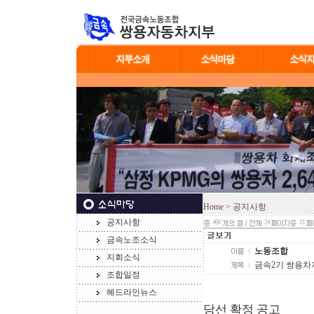
Home
> 공지사항
공지사항
466
24
11
금속노조소식
노동조합
지회소식
금속2기 쌍용차
조합일정
헤드라인뉴스
당선 확정 공고