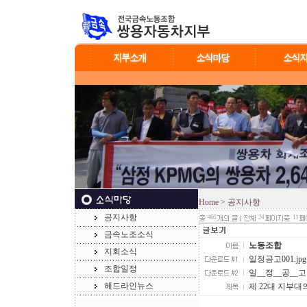
Home
> 공지사항
공지사항
466
24
11
금속노조소식
노동조합
지회소식
일정공고001.jpg (
조합일정
일__정__공__고.h
헤드라인뉴스
제 22대 지부