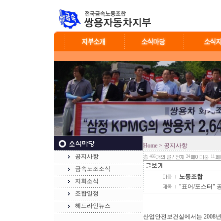
Home
> 공지사항
공지사항
466
24
11
금속노조소식
노동조합
지회소식
"표어/포스터" 
조합일정
헤드라인뉴스
산업안전보건실에서는 2008년