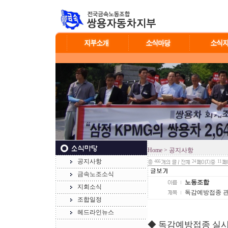
Home
> 공지사항
공지사항
466
24
11
금속노조소식
노동조합
지회소식
독감예방접종 관
조합일정
헤드라인뉴스
◆ 독감예방