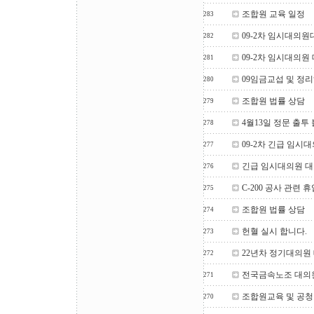
조합원 교육 일정
283
09-2차 임시대의원
282
09-2차 임시대의원
281
09임금교섭 및 정
280
조합원 법률 상담
279
4월13일 정문 출투
278
09-2차 긴급 임시
277
긴급 임시대의원 
276
C-200 공사 관련
275
조합원 법률 상담
274
헌혈 실시 합니다.
273
22년차 정기대의원
272
전국금속노조 대의
271
조합원교육 및 공
270