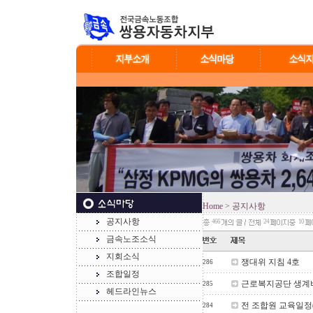
Home
> 공지사항
공지사항
466
24
10
금속노조소식
지회소식
쟁대위 지침 4호
286
조합일정
근로복지공단 생계비
285
헤드라인뉴스
전 조합원 교육일정(
284