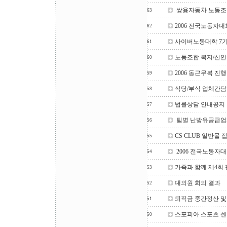
쌍용자동차 노동조
63
2006 전국노동자
62
사이버노동대학 7기
61
노동조합 복지/산안
60
2006 동근무복 진
59
식당/부식 업체간
58
법률상담 안내공지
57
팀별 난방유공급업
56
CS CLUB 일반몰
55
2006 전국노동자
54
가족과 함께 제4회
53
대의원 회의 결과
52
퇴직금 중간정산 및
51
스포피아 스포츠 
50