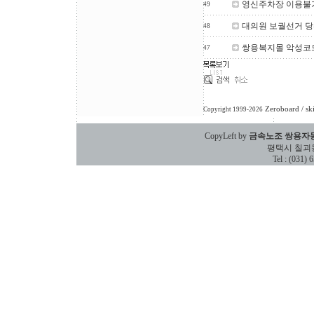
영신주차장 이용불
49
대의원 보궐선거 당
48
쌍용복지몰 악성코
47
Zeroboard
/ sk
Copyright 1999-2026
CopyLeft by
금속노조 쌍용자
평택시 칠괴동 588
Tel : (031)