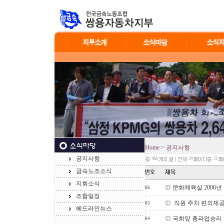
Home
> 공지사항
공지사항
466
24
21
금속노조소식
지회소식
문화체육실 2006년
66
조합일정
직원 주차 편의제공
65
헤드라인뉴스
국회앞 총파업승리
64