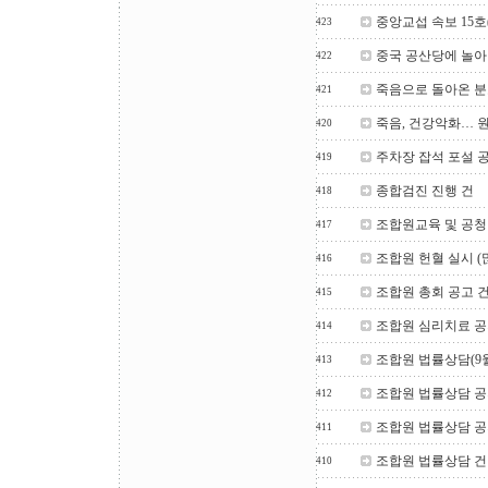
중앙교섭 속보 15호
423
중국 공산당에 놀아난
422
죽음으로 돌아온 분노
421
죽음, 건강악화… 
420
주차장 잡석 포설 
419
종합검진 진행 건
418
조합원교육 및 공
417
조합원 헌혈 실시 (
416
조합원 총회 공고 
415
조합원 심리치료 
414
조합원 법률상담(9월
413
조합원 법률상담 
412
조합원 법률상담 
411
조합원 법률상담 건
410