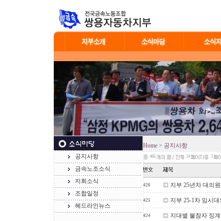
Home
> 공지사항
공지사항
466
24
3
금속노조소식
지회소식
지부 25년차 대의
426
조합일정
지부 25-1차 임시
425
헤드라인뉴스
지대별 불참자 징계
424