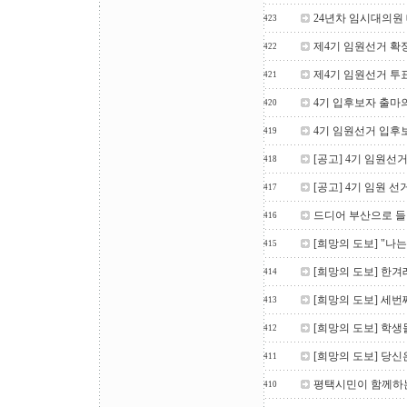
24년차 임시대의원
423
제4기 임원선거 확
422
제4기 임원선거 투
421
4기 입후보자 출마
420
4기 임원선거 입후
419
[공고] 4기 임원선
418
[공고] 4기 임원 선
417
드디어 부산으로 들
416
[희망의 도보] "나는
415
[희망의 도보] 한겨
414
[희망의 도보] 세번
413
[희망의 도보] 학생
412
[희망의 도보] 당신
411
평택시민이 함께하
410