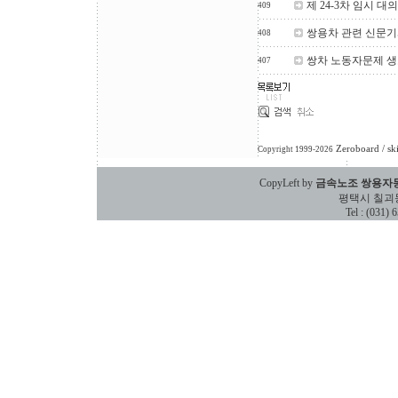
제 24-3차 임시 대
409
쌍용차 관련 신문기사
408
쌍차 노동자문제 
407
Zeroboard
/ sk
Copyright 1999-2026
CopyLeft by
금속노조 쌍용자
평택시 칠괴동 588
Tel : (031)