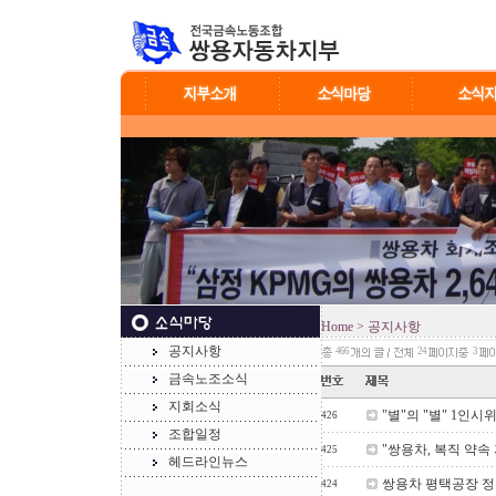
Home
> 공지사항
공지사항
466
24
3
금속노조소식
지회소식
"별"의 "별" 1인시
426
조합일정
"쌍용차, 복직 약속 
425
헤드라인뉴스
쌍용차 평택공장 정문
424