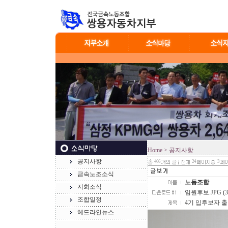
Home
> 공지사항
공지사항
466
24
3
금속노조소식
노동조합
지회소식
임원후보.JPG (3.
조합일정
4기 입후보자 출
헤드라인뉴스