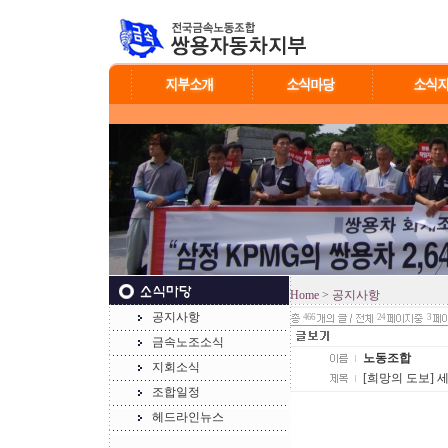
Home
> 공지사항
공지사항
466
24
3
금속노조소식
노동조합
지회소식
[희망의 도보] 
조합일정
헤드라인뉴스