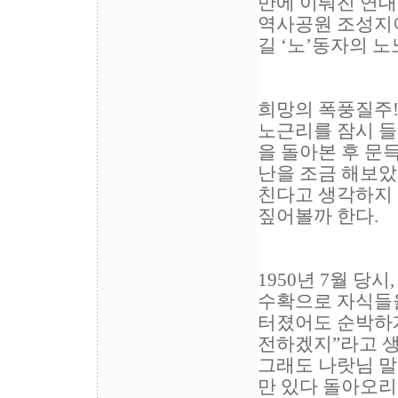
만에 이뤄진 연대
역사공원 조성지이
길 ‘노’동자의 
희망의 폭풍질주!
노근리를 잠시 들
을 돌아본 후 문
난을 조금 해보았
친다고 생각하지 
짚어볼까 한다.
1950년 7월 당
수확으로 자식들을
터졌어도 순박하게
전하겠지”라고 
그래도 나랏님 
만 있다 돌아오리