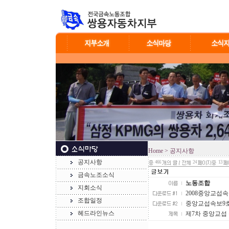
Home
> 공지사항
공지사항
466
24
13
금속노조소식
노동조합
지회소식
2008중앙교섭속보9
조합일정
중앙교섭속보9호.jp
헤드라인뉴스
제7차 중앙교섭