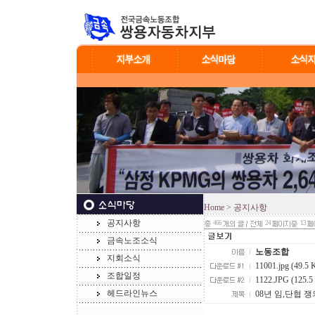
Home
> 공지사항
공지사항
466
24
13
금속노조소식
노동조합
지회소식
11001.jpg (49.5 
조합일정
1122.JPG (125.5
헤드라인뉴스
08년 임,단협 