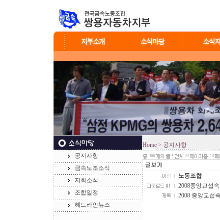
Home
> 공지사항
공지사항
466
24
13
금속노조소식
노동조합
지회소식
2008중앙교섭속보
조합일정
2008 중앙교섭
헤드라인뉴스