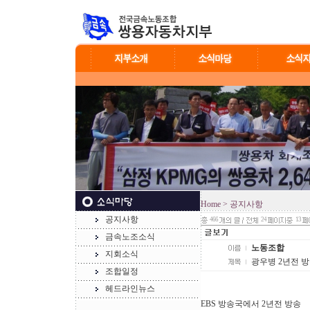
Home
> 공지사항
공지사항
466
24
13
금속노조소식
노동조합
지회소식
광우병 2년전 방송
조합일정
헤드라인뉴스
EBS 방송국에서 2년전 방송