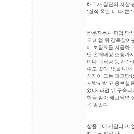
해고자 집단의 자살 충
‘실직 폭탄’에 따 른
쌍용자동차 파업 당시
도 파업 뒤 감옥살이
에 보험료를 지급하고
낸 손해배상 소송까지
이나 퇴직금 등 재산이
수도 없다. 빚을 내서
심지어 그는 해고당했
꼬박꼬박 고 용보험료
었다. 파업 뒤 구속되
형을 받아 해고되면 
음 알았다.
삼중고에 시달리고, 
치료도 받았 다. 그는