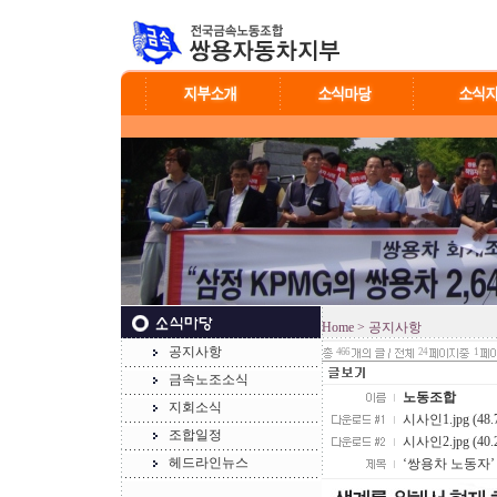
Home
> 공지사항
공지사항
466
24
1
금속노조소식
노동조합
지회소식
시사인1.jpg (48.
조합일정
시사인2.jpg (40.
헤드라인뉴스
‘쌍용차 노동자’