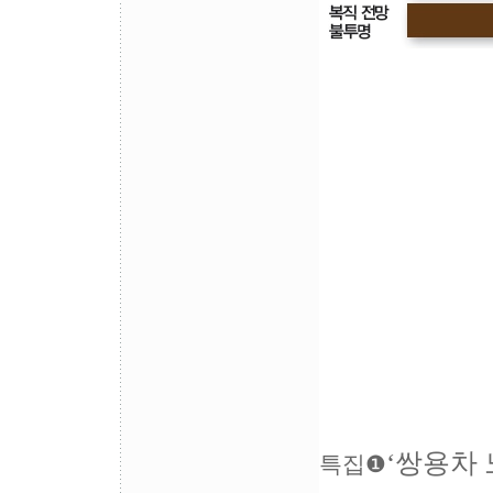
‘쌍용차 
특집❶