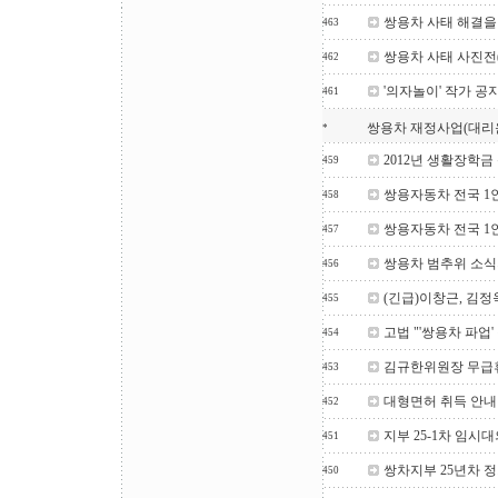
쌍용차 사태 해결을
463
쌍용차 사태 사진전
462
'의자놀이' 작가 
461
쌍용차 재정사업(대리
*
2012년 생활장학금
459
쌍용자동차 전국 1
458
쌍용자동차 전국 1
457
쌍용차 범추위 소식지(
456
(긴급)이창근, 김
455
고법 "'쌍용차 파업
454
김규한위원장 무급
453
대형면허 취득 안내
452
지부 25-1차 임시
451
쌍차지부 25년차 
450