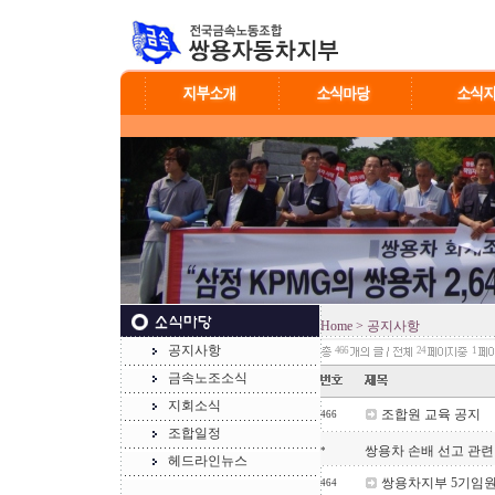
Home
> 공지사항
공지사항
466
24
1
금속노조소식
지회소식
조합원 교육 공지
466
조합일정
쌍용차 손배 선고 관련
*
헤드라인뉴스
쌍용차지부 5기임
464