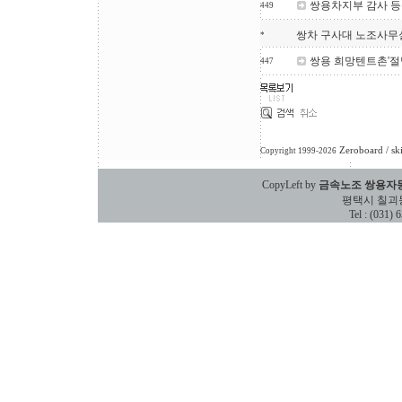
쌍용차지부 감사 등
449
쌍차 구사대 노조사무실 
*
쌍용 희망텐트촌'절망은
447
Zeroboard
/ sk
Copyright 1999-2026
CopyLeft by
금속노조 쌍용자
평택시 칠괴동 588
Tel : (031)