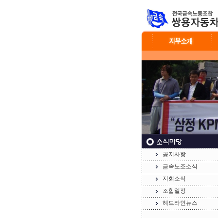
공지사항
금속노조소식
지회소식
조합일정
헤드라인뉴스