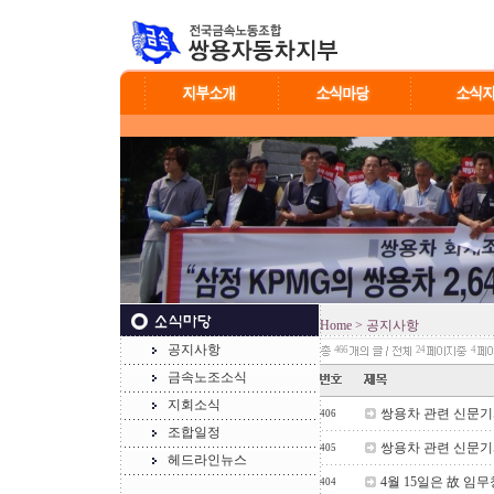
Home
> 공지사항
공지사항
466
24
4
금속노조소식
지회소식
쌍용차 관련 신문기사
406
조합일정
쌍용차 관련 신문기사
405
헤드라인뉴스
4월 15일은 故 임무
404