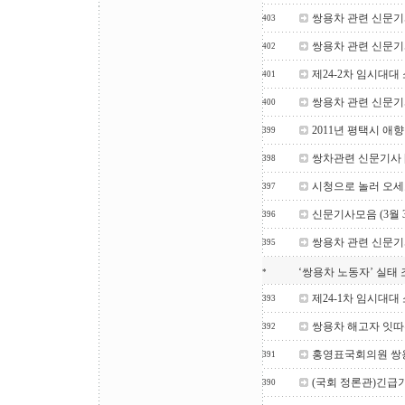
쌍용차 관련 신문기사
403
쌍용차 관련 신문기사
402
제24-2차 임시대대
401
쌍용차 관련 신문기사
400
2011년 평택시 
399
쌍차관련 신문기사 [
398
시청으로 놀러 오세요 
397
신문기사모음 (3월 
396
쌍용차 관련 신문기사 
395
‘쌍용차 노동자’ 실태
*
제24-1차 임시대대
393
쌍용차 해고자 잇따
392
홍영표국회의원 쌍
391
(국회 정론관)긴
390