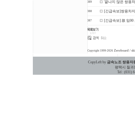
'끝나지 않은 쌍용차 
389
[긴급속보]쌍용차
388
[긴급속보] 故 임0
387
Zeroboard
/ sk
Copyright 1999-2026
CopyLeft by
금속노조 쌍용자
평택시 칠괴동 588
Tel : (031)