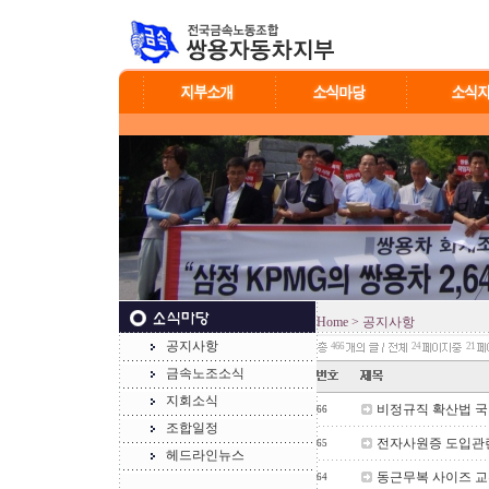
Home
> 공지사항
공지사항
466
24
21
금속노조소식
지회소식
비정규직 확산법 국
66
조합일정
전자사원증 도입관
65
헤드라인뉴스
동근무복 사이즈 교
64