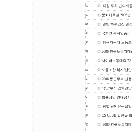
직원 주차 편의제공
63
문화체육실 2006년
62
일반/특수검진 일
61
국회앞 총파업승리
60
쌍용자동차 노동조
59
2006 전국노동자
58
사이버노동대학 7기
57
노동조합 복지/산안
56
2006 동근무복 진
55
식당/부식 업체간
54
법률상담 안내공지
53
팀별 난방유공급업
52
CS CLUB 일반몰
51
2006 전국노동자
50