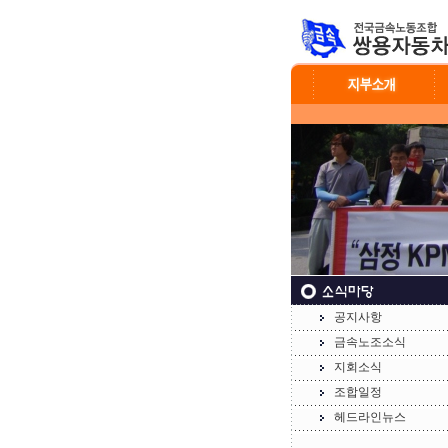
공지사항
금속노조소식
지회소식
조합일정
헤드라인뉴스