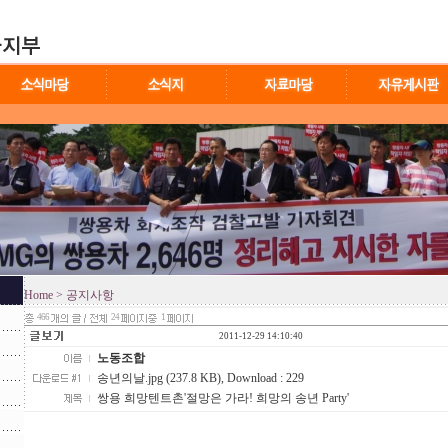
Home
> 공지사항
466
24
1
2011-12-29 14:10:40
노동조합
송년의날.jpg (237.8 KB)
, Download : 229
쌍용 희망텐트촌'절망은 가라! 희망의 송년 Party'