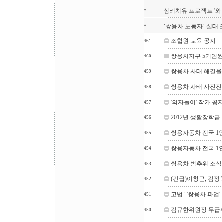
심리치유 프로젝트 '와
*
‘쌍용차 노동자’ 실태
*
조합원 교육 공지
461
쌍용차지부 5기임
460
쌍용차 사태 해결을
459
쌍용차 사태 사진전
458
'의자놀이' 작가 
457
2012년 생활장학금
456
쌍용자동차 전국 1
455
쌍용자동차 전국 1
454
쌍용차 범추위 소식지(
453
(긴급)이창근, 김
452
고법 "'쌍용차 파업
451
김규한위원장 무급
450