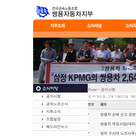
Home
> 공지사항
공지사항
466
24
1
금속노조소식
지회소식
쌍용차 손배 선고 관련
*
조합일정
쌍용차 재정사업(대리
*
헤드라인뉴스
쌍차 구사대 노조사무실 
*