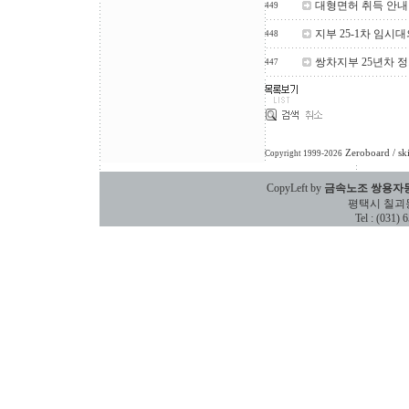
대형면허 취득 안내
449
지부 25-1차 임시
448
쌍차지부 25년차 
447
Zeroboard
/ sk
Copyright 1999-2026
CopyLeft by
금속노조 쌍용자
평택시 칠괴동 588
Tel : (031)