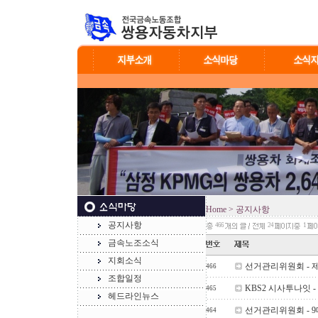
Home
> 공지사항
공지사항
466
24
1
금속노조소식
지회소식
선거관리위원회 - 
466
조합일정
KBS2 시사투나잇 
465
헤드라인뉴스
선거관리위원회 - 
464