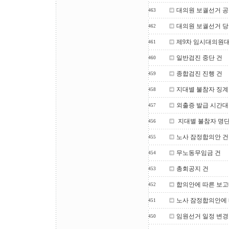
대의원 보궐선거 공
463
대의원 보궐선거 당
462
제9차 임시대의원대
461
일반검진 중단 건
460
종합검진 진행 건
459
지대별 불참자 징계
458
외출증 발급 시간대
457
지대별 불참자 명단
456
노사 잠정합의안 건
455
무노동무임금 건
454
총회공지 건
453
합의안에 따른 보고
452
노사 잠정합의안에 
451
임원선거 일정 변경
450