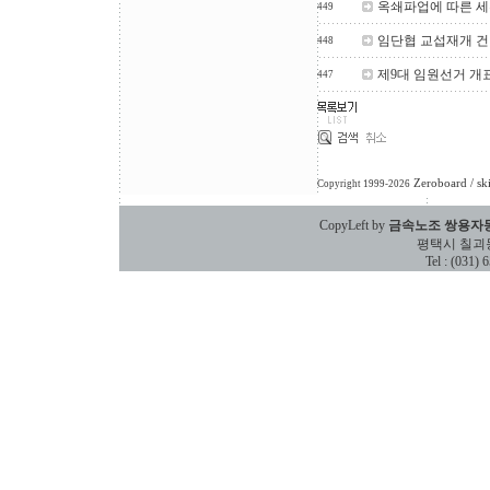
옥쇄파업에 따른 세
449
임단협 교섭재개 건
448
제9대 임원선거 개
447
Zeroboard
/ sk
Copyright 1999-2026
CopyLeft by
금속노조 쌍용자
평택시 칠괴동 588
Tel : (031)