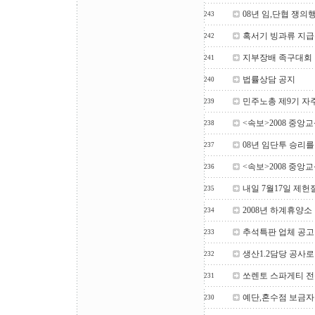
08년 임,단협 쟁
243
혹서기 빙과류 지급
242
지부장배 족구대회
241
법률상담 공지
240
민주노총 제9기 자
239
<속보>2008 중앙
238
08년 임단투 승리
237
<속보>2008 중앙
236
내일 7월17일 제헌
235
2008년 하계휴양소
234
추석특판 업체 공고
233
생산1.2담당 공사로 
232
쏘렌토 스파게티 전
231
예단,혼수점 보금자
230