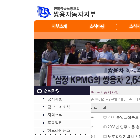
Home
> 공지사항
공지사항
466
24
12
금속노조소식
지회소식
2008 중앙교섭속보
246
조합일정
2008년 민주노총 
245
헤드라인뉴스
노조창립기념일 선물
244