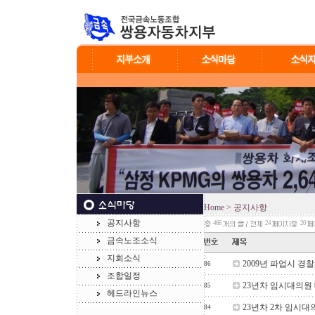
Home
> 공지사항
공지사항
466
24
20
금속노조소식
지회소식
2009년 파업시 경
86
조합일정
23년차 임시대의원 
85
헤드라인뉴스
23년차 2차 임시대
84