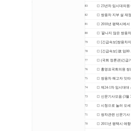
23년차 임시대의원
83
쌍용차 지부 설 재
82
2010년 평택시에
81
'끝나지 않은 쌍용차 
80
[긴급속보]쌍용차
79
[긴급속보] 故 임0
78
(국회 정론관)긴
77
홍영표국회의원 쌍
76
쌍용차 해고자 잇따
75
제24-1차 임시대대
74
신문기사모음 (3월 
73
시청으로 놀러 오세요 
72
쌍차관련 신문기사 [
71
2011년 평택시 
70