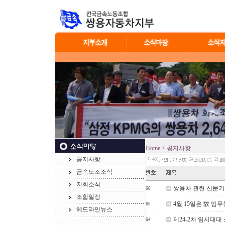
Home
> 공지사항
공지사항
466
24
21
금속노조소식
지회소식
쌍용차 관련 신문기사
66
조합일정
4월 15일은 故 임무
65
헤드라인뉴스
제24-2차 임시대대
64