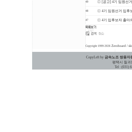
[공고] 4기 임원선
49
4기 임원선거 입후
48
4기 입후보자 출마
47
Zeroboard
/ sk
Copyright 1999-2026
CopyLeft by
금속노조 쌍용자
평택시 칠괴동 588
Tel : (031)