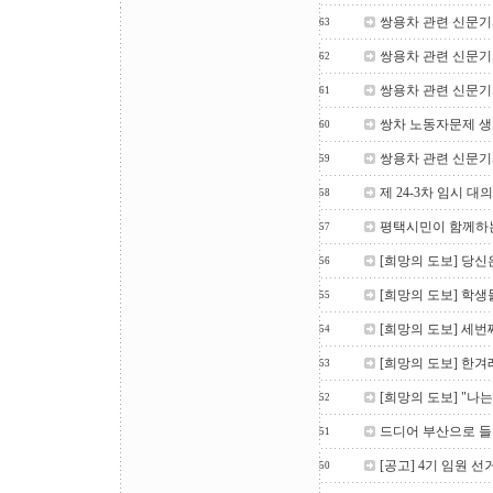
쌍용차 관련 신문기사
63
쌍용차 관련 신문기사
62
쌍용차 관련 신문기사
61
쌍차 노동자문제 
60
쌍용차 관련 신문기사
59
제 24-3차 임시 대
58
평택시민이 함께하
57
[희망의 도보] 당신
56
[희망의 도보] 학생
55
[희망의 도보] 세번
54
[희망의 도보] 한겨
53
[희망의 도보] "나는
52
드디어 부산으로 들
51
[공고] 4기 임원 선
50