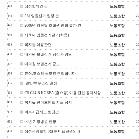
잠정합의안 건
노동조합
443
2
2차 임원선거 일정 건
노동조합
442
2
2006년 임단협 조합원 총회 결과 건
노동조합
441
2
제 9 대 임원선거결과(최종)
노동조합
440
2
복지물 이용관련
노동조합
439
2
대의원 보궐선거 당선자 명단
노동조합
438
2
대의원 보궐선거 공고
노동조합
437
2
표어,포스터 공모전 연장합니다.
노동조합
436
2
일반/특수검진 일정
노동조합
435
2
CS CLUB KOREA (홈쇼핑) 이용 관련 공지사항
노동조합
434
2
복지몰 잔여포인트 지급 공지
노동조합
433
2
피복지급제도 변경건
노동조합
432
2
06년 지정병원 현황
노동조합
431
2
삼성생명보험 8월분 미납관련안내
노동조합
430
2