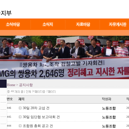
Home
> 공지사항
466
24
2
30일 28차 교섭 건
노동조합
446
2
30일 임단협 보고대회 건
노동조합
445
2
조합원 총회 공고 건
노동조합
444
2