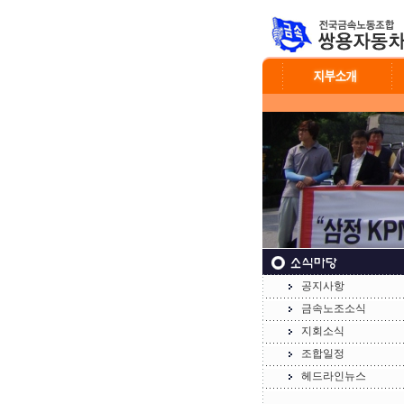
공지사항
금속노조소식
지회소식
조합일정
헤드라인뉴스