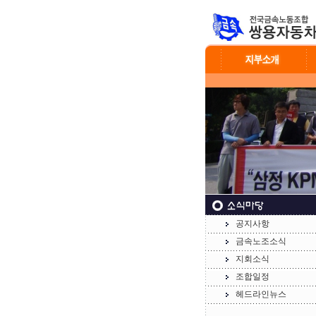
공지사항
금속노조소식
지회소식
조합일정
헤드라인뉴스