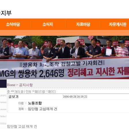
Home
> 공지사항
466
24
1
2006-08-28 20:59:22
노동조합
임단협 교섭재개 건
임단협 교섭 재개 건