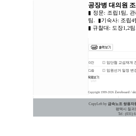
공장병 대의원 조 편성
▮ 정문: 조립1팀, 
팀. ▮기숙사: 조립4
▮ 규찰대: 도장1,2
임단협 교섭재개 
임원선거 일정 변경
Zeroboard
/ sk
Copyright 1999-2026
CopyLeft by
금속노조 쌍용자
평택시 칠괴동 588
Tel : (031)