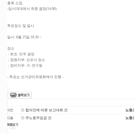
총회 소집
-임시대대에서 최종 결정(14:00)
투표장소 및 일시
일시: 8월 25일 18:30 ~
장소
- 본조: 민주 광장
- 창원지부: 선포식 장소
- 정비지부: 구, 연구동
- 투표는 선거관리위원회에서 진행 -
합의안에 따른 보고대회 건
노동
무노동무임금 건
노동