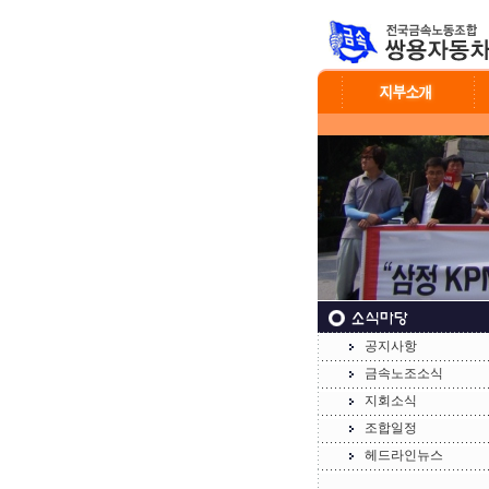
공지사항
금속노조소식
지회소식
조합일정
헤드라인뉴스