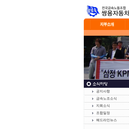
공지사항
금속노조소식
지회소식
조합일정
헤드라인뉴스