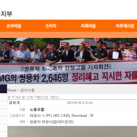
Home
> 공지사항
466
24
1
2012-05-16 11:15:45
노동조합
재정사~1.JPG (491.5 KB)
, Download : 59
쌍용차 재정사업(대리운전)