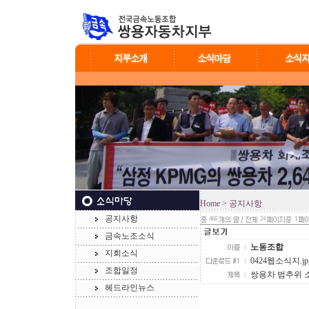
Home
> 공지사항
공지사항
466
24
1
금속노조소식
노동조합
지회소식
0424웹소식지.jpg 
조합일정
쌍용차 범추위 소식
헤드라인뉴스