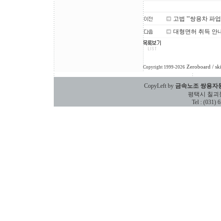
고법 "'쌍용차 파업
대형면허 취득 안
Zeroboard
/ sk
Copyright 1999-2026
CopyLeft by
금속노조 쌍용자
평택시 칠괴동 588
Tel : (031)