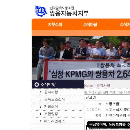
Home
> 공지사항
공지사항
466
24
1
금속노조소식
노동조합
지회소식
노조소식지.JPG (
조합일정
김규한위원장 무
헤드라인뉴스