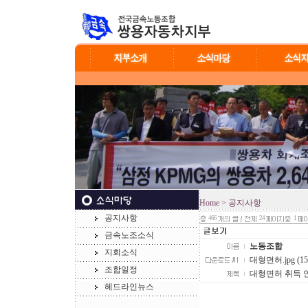
Home
> 공지사항
공지사항
466
24
1
금속노조소식
노동조합
지회소식
대형면허.jpg (151
조합일정
대형면허 취득 
헤드라인뉴스