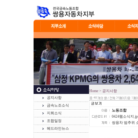
Home
> 공지사항
공지사항
466
24
1
금속노조소식
노동조합
지회소식
0424웹소식지.jpg 
조합일정
쌍용차 범추위 소식
헤드라인뉴스