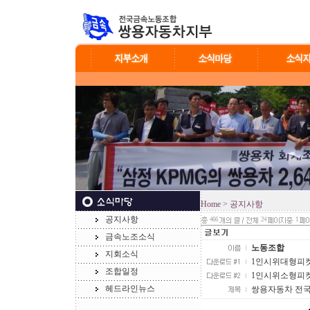
Home
> 공지사항
공지사항
466
24
1
금속노조소식
노동조합
지회소식
1인시위대형피켓(새
조합일정
1인시위소형피켓(새
헤드라인뉴스
쌍용자동차 전국