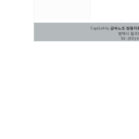
CopyLeft by
금속노조 쌍용자
평택시 칠괴동 588
Tel : (031)