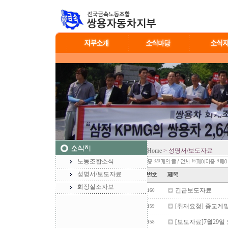
Home
> 성명서/보도자료
노동조합소식
320
16
9
성명서/보도자료
화장실소자보
긴급보도자료
160
[취재요청] 종교계
159
[보도자료]7월29일
158