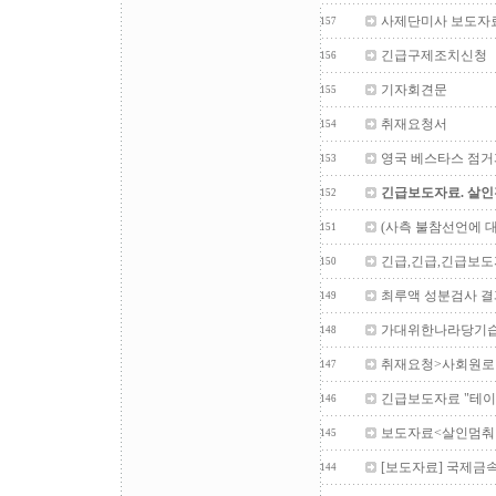
사제단미사 보도자
157
긴급구제조치신청
156
기자회견문
155
취재요청서
154
영국 베스타스 점
153
긴급보도자료. 살
152
(사측 불참선언에 
151
긴급,긴급,긴급보
150
최루액 성분검사 결
149
가대위한나라당기습
148
취재요청>사회원로
147
긴급보도자료 "테이
146
보도자료<살인멈춰라
145
[보도자료] 국제금
144