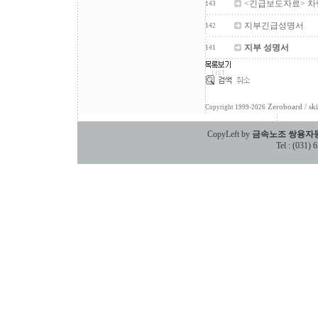
<긴급보도자료> 차
143
지부긴급성명서
142
지부 성명서
141
Zeroboard
/ sk
Copyright 1999-2026
CopyLeft by
금속노조 쌍용자
Tel : (031)