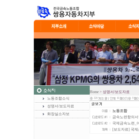
Home
> 성명서/보도자료
노동조합소식
320
16
9
성명서/보도자료
노동조합
화장실소자보
금속노련항의서한.hw
국제금속노련_이명박
[보도자료] 국제