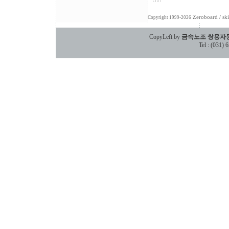
Zeroboard
/ sk
Copyright 1999-2026
CopyLeft by
금속노조 쌍용자
Tel : (031)