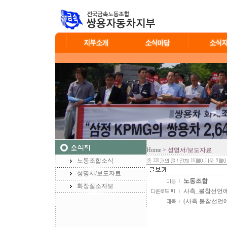
Home
> 성명서/보도자료
노동조합소식
320
16
9
성명서/보도자료
노동조합
화장실소자보
사측_불참선언에_
(사측 불참선언에