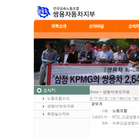
Home
> 성명서/보도자료
노동조합소식
320
16
9
성명서/보도자료
노동조합
화장실소자보
0722_긴급성명.hw
지부긴급성명서