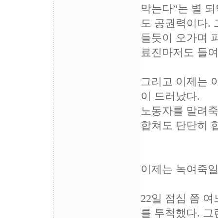
막는다”는 별 
도 공권력이다. 
들듯이 오가며 파
료진마저도 들여
그리고 이제는 
이 드러났다.
노동자를 말려죽
합쳐도 단단히 
이제는 녹여죽일
22일 점심 쯤 
를 투척했다. 