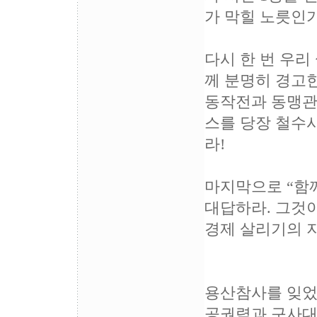
가 막힐 노릇인가
다시 한 번 우리
께 분명히 경고한
동작전과 동맹관
스를 당장 철수
라!
마지막으로 “함
대답하라. 그것
경제 살리기의 
용산참사를 잊었
공권력과 구사대