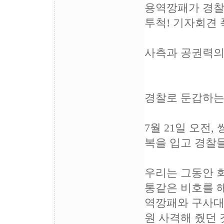
용역깡패가 경찰
투척! 기자회견 
사측과 공권력의
경찰로 둔갑하는
7월 21일 오전
복을 입고 경찰
우리는 그동안 
통같은 비호를 해 
역깡패와 구사대가
원 사격해 줬던 