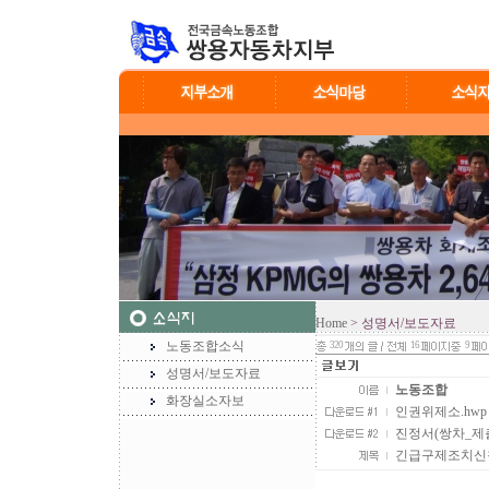
Home
> 성명서/보도자료
노동조합소식
320
16
9
성명서/보도자료
노동조합
화장실소자보
인권위제소.hwp (2
진정서(쌍차_제출용)
긴급구제조치신