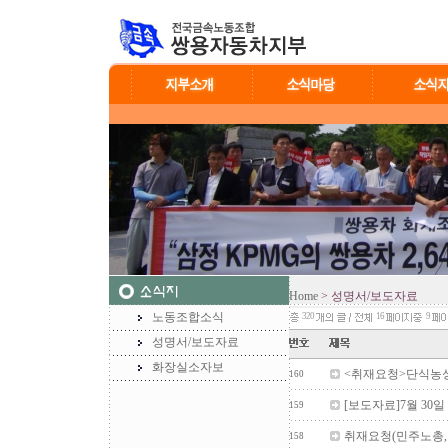
Home
> 성명서/보도자료
노동조합소식
320
16
9
성명서/보도자료
화장실소자보
<취재요청>단식농
160
[보도자료]7월 30
159
취재요청(민주노총
158