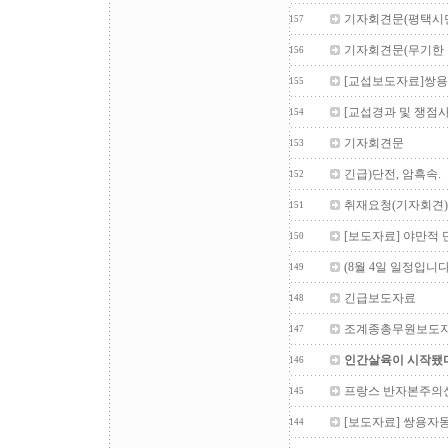
기자회견문(평택시
157
기자회견문(무기한 
156
[교섭보도자료]쌍
155
[교섭경과 및 쟁점
154
기자회견문
153
긴급)단전, 암흑속.
152
취재요청(기자회견)
151
[보도자료] 야만적 
150
(8월 4일 일정입니다
149
긴급보도자료
148
조계종총무원보도
147
인간살육이 시작됐다
146
프랑스 반자본주의신
145
[보도자료] 쌍용자
144