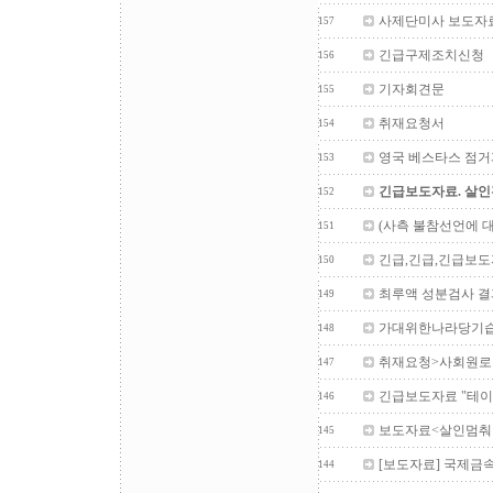
사제단미사 보도자
157
긴급구제조치신청
156
기자회견문
155
취재요청서
154
영국 베스타스 점
153
긴급보도자료. 살
152
(사측 불참선언에 
151
긴급,긴급,긴급보
150
최루액 성분검사 결
149
가대위한나라당기습
148
취재요청>사회원로
147
긴급보도자료 "테이
146
보도자료<살인멈춰라
145
[보도자료] 국제금
144