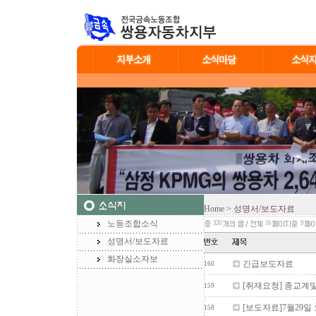
Home
> 성명서/보도자료
노동조합소식
320
16
9
성명서/보도자료
화장실소자보
긴급보도자료
160
[취재요청] 종교계
159
[보도자료]7월29일
158