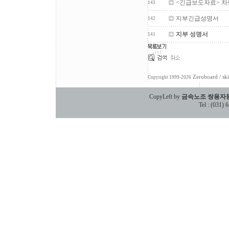
<긴급보도자료> 차
143
지부긴급성명서
142
지부 성명서
141
Zeroboard
/ sk
Copyright 1999-2026
CopyLeft by
금속노조 쌍용자
Tel : (031)